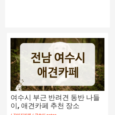
여수시 부근 반려견 동반 나들
이, 애견카페 추천 장소
/
강아지카페
/ 글쓴이
petoo