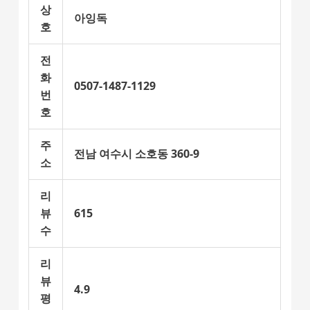
상
아잉독
호
전
화
0507-1487-1129
번
호
주
전남 여수시 소호동 360-9
소
리
뷰
615
수
리
뷰
4.9
평