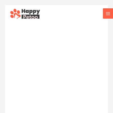
콘
텐
Ma
츠
로
Me
건
너
뛰
기