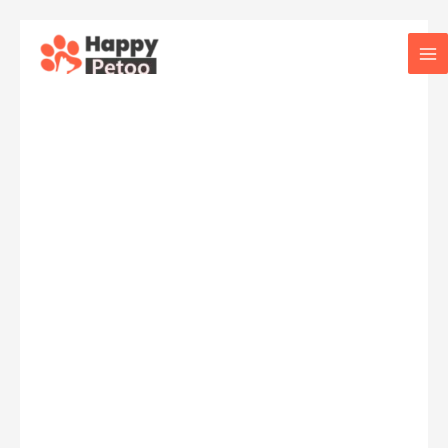
콘
텐
Ma
츠
로
Me
건
너
뛰
기