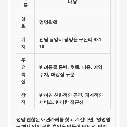
내용
목
상
멍멍왈왈
호
위
전남 광양시 광양읍 구산리 831-
치
10
주
요
반려동물 동반, 호텔, 미용, 예약,
특
주차, 화장실 구분
징
장
반려견 친화적인 공간, 체계적인
점
서비스, 편리한 접근성
정말 괜찮은 애견카페를 찾고 계신다면, ‘멍멍왈
왈’에서 잊지 못할 추억을 만들어 보세요.
반려