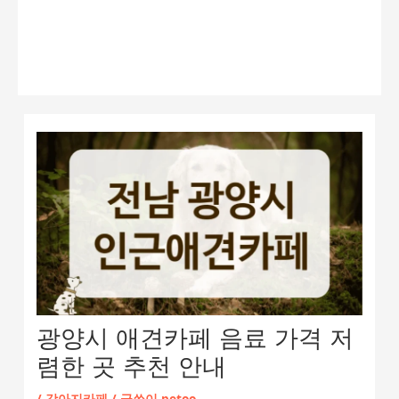
광양시 애견카페 음료 가격 저
렴한 곳 추천 안내
/
강아지카페
/ 글쓴이
petoo