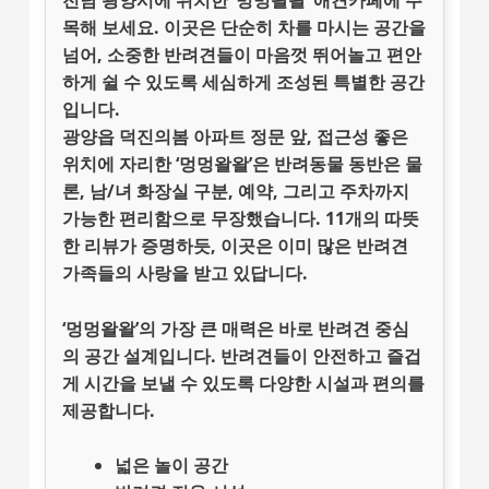
전남 광양시
에 위치한 ‘멍멍왈왈’ 애견카페에 주
목해 보세요. 이곳은 단순히 차를 마시는 공간을
넘어, 소중한 반려견들이 마음껏 뛰어놀고 편안
하게 쉴 수 있도록 세심하게 조성된 특별한 공간
입니다.
광양읍 덕진의봄 아파트 정문 앞,
접근성 좋은
위치
에 자리한 ‘멍멍왈왈’은
반려동물 동반
은 물
론,
남/녀 화장실 구분
,
예약
, 그리고
주차
까지
가능한 편리함으로 무장했습니다. 11개의 따뜻
한 리뷰가 증명하듯, 이곳은 이미 많은 반려견
가족들의 사랑을 받고 있답니다.
‘멍멍왈왈’의 가장 큰 매력은 바로
반려견 중심
의 공간 설계
입니다. 반려견들이 안전하고 즐겁
게 시간을 보낼 수 있도록 다양한 시설과 편의를
제공합니다.
넓은 놀이 공간