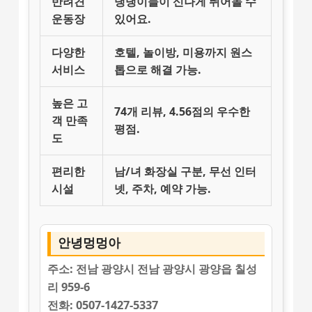
반려견
댕댕이들이 신나게 뛰어놀 수
운동장
있어요.
다양한
호텔, 놀이방, 미용까지 원스
서비스
톱으로 해결 가능.
높은 고
74개 리뷰, 4.56점의 우수한
객 만족
평점.
도
편리한
남/녀 화장실 구분, 무선 인터
시설
넷, 주차, 예약 가능.
안녕멍멍아
주소:
전남 광양시 전남 광양시 광양읍 칠성
리 959-6
전화:
0507-1427-5337