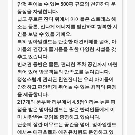
맘껏 뛰어놀 수 있는
500평 규모의 천연잔디 운
동장
을 자랑합니다.
넓고 푸르른 잔디 위에서 아이들은 스트레스 해
소는 물론, 신나게 에너지를 발산하며 행복한 시
간을 보낼 수 있을 거예요.
특히
멍아일랜드
는 단순한 애견카페를 넘어, 아
이들의 건강과 즐거움을 위한 다양한 시설을 갖
추고 있습니다.
반려견 동반은 물론,
편리한 주차 공간
까지 마련
되어 있어 방문객들의 만족도를 높여줍니다.
정성스럽게 관리된 천연잔디는 우리 아이들이
안전하고 편안하게 뛰어놀 수 있는 최적의 환경
을 제공합니다.
217개의 풍부한 리뷰
에서
4.5점
이라는 높은 평
점을 받은
멍아일랜드
는 많은 반려인들에게 이
미 사랑받는 곳임을 증명하고 있습니다.
단순히 잠깐 머무르는 공간을 넘어,
멍아일랜드
에서는
애견호텔
과
애견유치원
도 운영하고 있