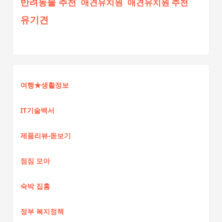
반려동물 추천
애견유치원
애견유치원 추천
유기견
여행★생활정보
IT기술백서
제품리뷰-돋보기
점짐 모아
숙박 집홈
정부 복지정책