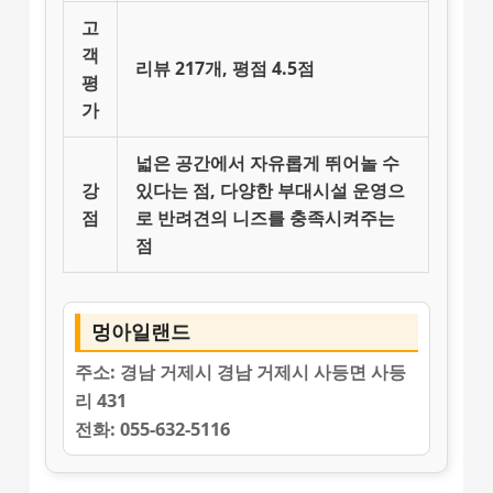
고
객
리뷰 217개, 평점 4.5점
평
가
넓은 공간
에서 자유롭게 뛰어놀 수
강
있다는 점,
다양한 부대시설
운영으
점
로 반려견의 니즈를 충족시켜주는
점
멍아일랜드
주소:
경남 거제시 경남 거제시 사등면 사등
리 431
전화:
055-632-5116