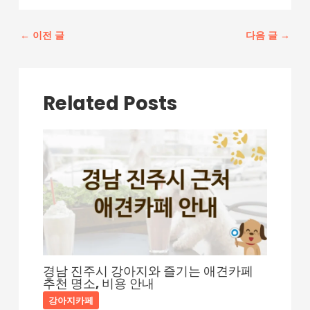
포
←
이전 글
다음 글
→
스
트
탐
색
Related Posts
경남 진주시 강아지와 즐기는 애견카페
추천 명소, 비용 안내
강아지카페