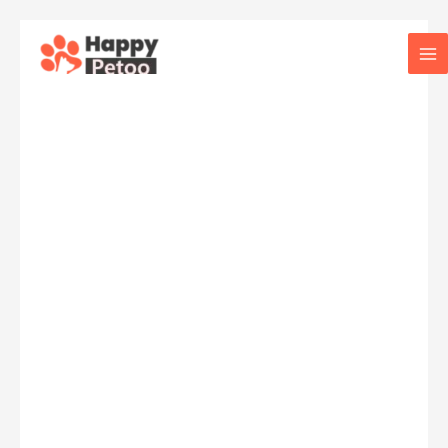
콘
텐
Ma
츠
로
Me
건
너
뛰
기