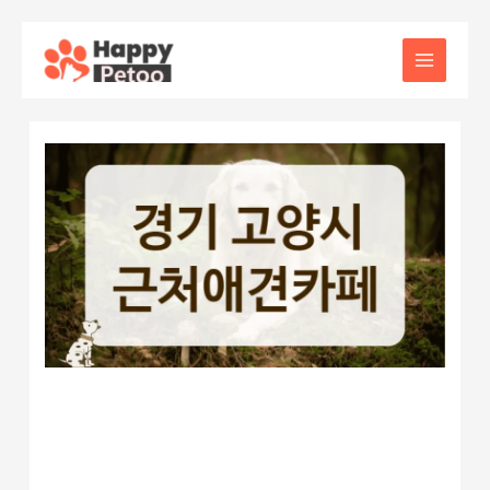
콘
텐
Main
츠
로
Menu
건
너
뛰
기