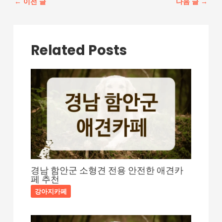
←
이전 글
다음 글
→
스
트
탐
색
Related Posts
경남 함안군 소형견 전용 안전한 애견카
페 추천
강아지카페