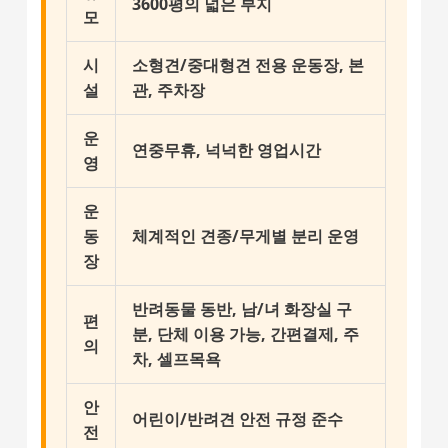
3600평의 넓은 부지
모
시
소형견/중대형견 전용 운동장, 본
설
관, 주차장
운
연중무휴, 넉넉한 영업시간
영
운
동
체계적인 견종/무게별 분리 운영
장
반려동물 동반, 남/녀 화장실 구
편
분, 단체 이용 가능, 간편결제, 주
의
차, 셀프목욕
안
어린이/반려견 안전 규정 준수
전