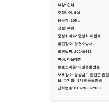
색상:
흰색
추정나이:
5살
몸무게:
20Kg
성별:
수컷
중성화여부:
중성화 미완료
발견장소:
합천소방서
발견날짜:
20240415
특징:
마을배회
보호소이름:
태민동물병원
보호장소:
경상남도 합천군 합천읍
읍, 까치빌라) 태민동물병원
전화번호:
010-2868-2108