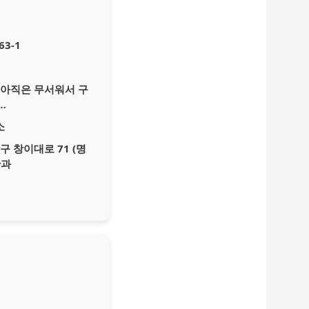
3-1
획.아직은 무서워서 구
…
소
 창이대로 71 (명
산과