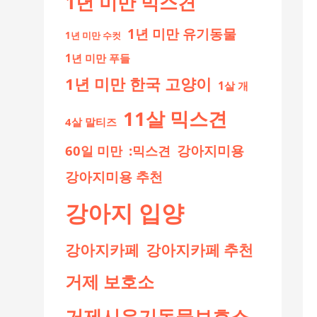
1년 미만 믹스견
1년 미만 유기동물
1년 미만 수컷
1년 미만 푸들
1년 미만 한국 고양이
1살 개
11살 믹스견
4살 말티즈
60일 미만
:믹스견
강아지미용
강아지미용 추천
강아지 입양
강아지카페
강아지카페 추천
거제 보호소
거제시유기동물보호소