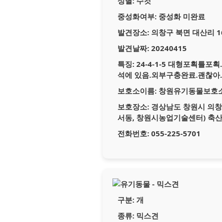
성별:
수컷
중성화여부:
중성화 미완료
발견장소:
의창구 북면 대산리 16
발견날짜:
20240415
특징:
24-4-1-5 대형포획틀포
석에 있음.외부구충완료.괜찮아
보호소이름:
창원유기동물보호
보호장소:
경상남도 창원시 의창구
서동, 창원시농업기술센터) 축
전화번호:
055-225-5701
구분:
개
종류:
믹스견