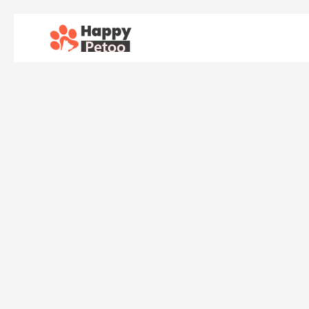
콘
텐
츠
로
건
너
뛰
기