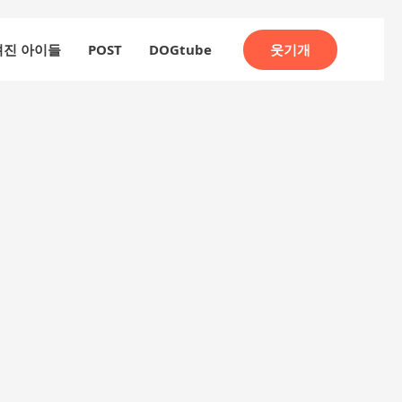
웃기개
려진 아이들
POST
DOGtube