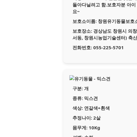
돌아다닐려고 함.보호자분 아이
요~
보호소이름:
창원유기동물보호
보호장소:
경상남도 창원시 의창구
서동, 창원시농업기술센터) 축
전화번호:
055-225-5701
구분:
개
종류:
믹스견
색상:
연갈색+흰색
추정나이:
2살
몸무게:
10Kg