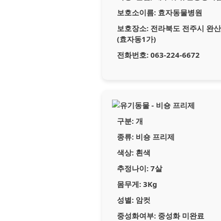
보호소이름:
효자동물병원
보호장소:
전라북도 전주시 완산구
(효자동1가)
전화번호:
063-224-6672
구분:
개
종류:
비숑 프리제
색상:
흰색
추정나이:
7살
몸무게:
3Kg
성별:
암컷
중성화여부:
중성화 미완료