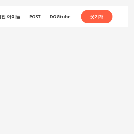
웃기개
려진 아이들
POST
DOGtube