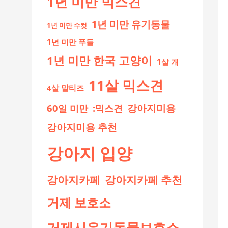
1년 미만 믹스견
1년 미만 유기동물
1년 미만 수컷
1년 미만 푸들
1년 미만 한국 고양이
1살 개
11살 믹스견
4살 말티즈
60일 미만
:믹스견
강아지미용
강아지미용 추천
강아지 입양
강아지카페
강아지카페 추천
거제 보호소
거제시유기동물보호소