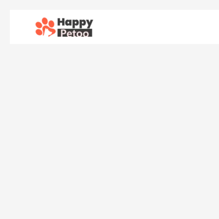
콘
텐
츠
로
건
너
뛰
기