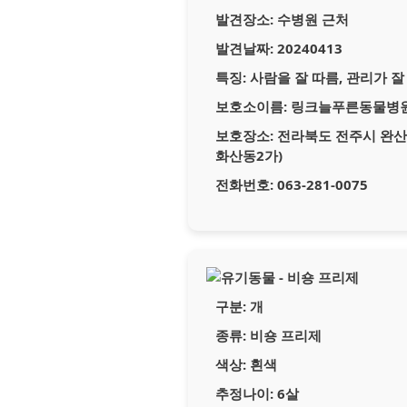
발견장소:
수병원 근처
발견날짜:
20240413
특징:
사람을 잘 따름, 관리가 
보호소이름:
링크늘푸른동물병
보호장소:
전라북도 전주시 완산구
화산동2가)
전화번호:
063-281-0075
구분:
개
종류:
비숑 프리제
색상:
흰색
추정나이:
6살